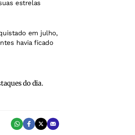
uas estrelas
quistado em julho,
ntes havia ficado
staques do dia.