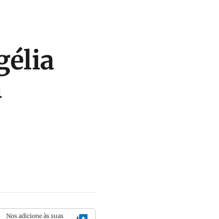
gélia
m
Nos adicione às suas