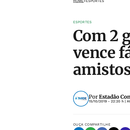
HOME
>
ESPORTES
ESPORTES
Com 2 g
vence f
amistos
Por
Estadão Co
15/10/2019 - 22:20 h
| A
OUÇA
COMPARTILHE