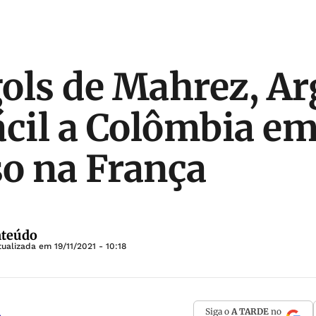
ols de Mahrez, Ar
ácil a Colômbia e
o na França
nteúdo
tualizada em
19/11/2021 - 10:18
Siga o
A TARDE
no