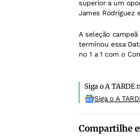
superior a um opo
James Rodríguez e
A seleção campeã 
terminou essa Data
no 1 a 1 com o Con
Siga o A TARDE 
Siga o A TARD
Compartilhe e