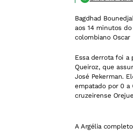
Bagdhad Bounedjah,
aos 14 minutos do 
colombiano Oscar M
Essa derrota foi 
Queiroz, que assu
José Pekerman. Ele
empatado por 0 a 0
cruzeirense Orejuel
A Argélia completo