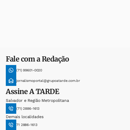
Fale com a Redação
(71) 99601-0020
jornalismoportal@grupoatarde.com.br
Assine
A TARDE
Salvador e Região Metropolitana
(71) 2886-1613
Demais localidades
71 2886-1613