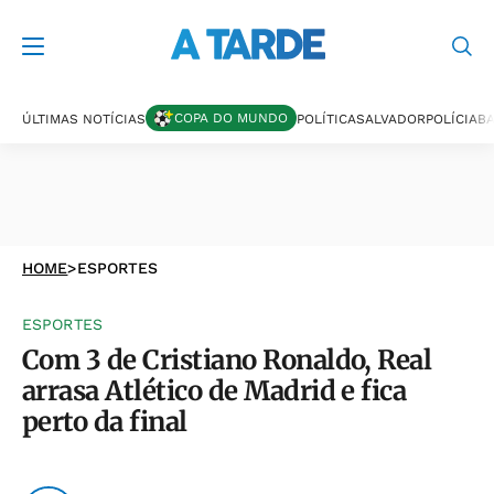
COPA DO MUNDO
ÚLTIMAS NOTÍCIAS
POLÍTICA
SALVADOR
POLÍCIA
BA
HOME
>
ESPORTES
ESPORTES
Com 3 de Cristiano Ronaldo, Real
arrasa Atlético de Madrid e fica
perto da final