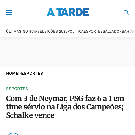
ÚLTIMAS NOTÍCIAS
ELEIÇÕES 2026
POLÍTICA
ESPORTES
SALVADOR
BAHIA
P
HOME
>
ESPORTES
ESPORTES
Com 3 de Neymar, PSG faz 6 a 1 em
time sérvio na Liga dos Campeões;
Schalke vence