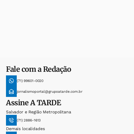
Fale com a Redação
(71) 99601-0020
jornalismoportal@grupoatarde.com.br
Assine
A TARDE
Salvador e Região Metropolitana
(71) 2886-1613
Demais localidades