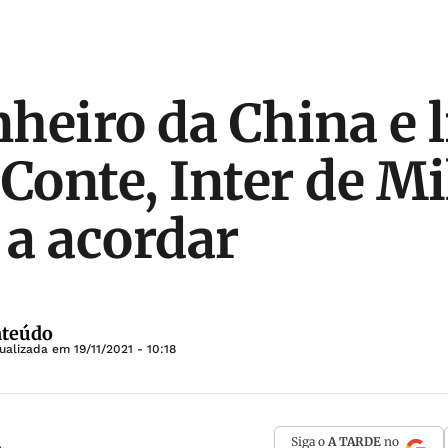
heiro da China e 
 Conte, Inter de Mi
a acordar
nteúdo
tualizada em
19/11/2021 - 10:18
Siga o
A TARDE
no