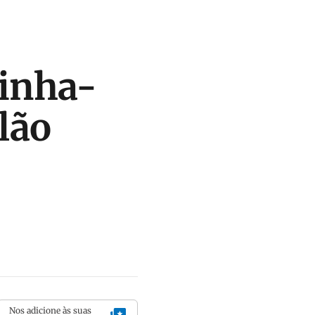
linha-
lão
Nos adicione às suas