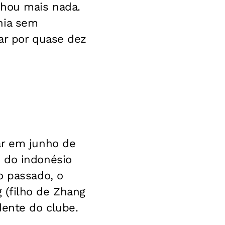
nhou mais nada.
nia sem
ar por quase dez
ar em junho de
 do indonésio
o passado, o
 (filho de Zhang
dente do clube.