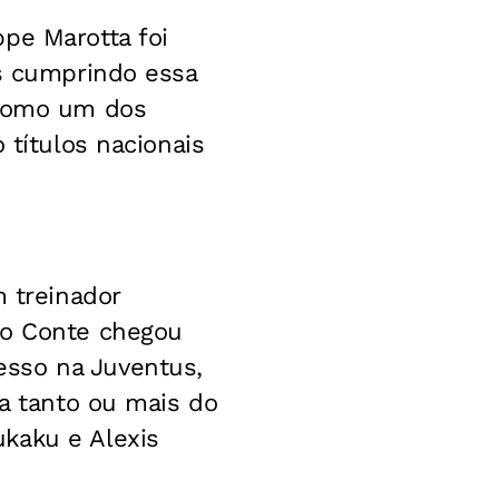
pe Marotta foi
os cumprindo essa
 como um dos
 títulos nacionais
m treinador
io Conte chegou
esso na Juventus,
da tanto ou mais do
kaku e Alexis