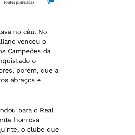
fontes preferidas
tava no céu. No
aliano venceu o
 dos Campeões da
onquistado o
ores, porém, que a
tos abraços e
andou para o Real
ente honrosa
uinte, o clube que