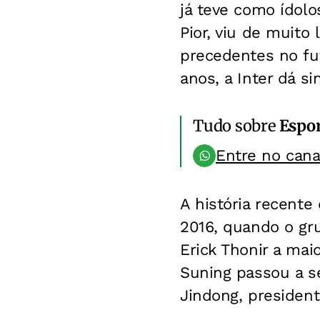
já teve como ídol
Pior, viu de muit
precedentes no fut
anos, a Inter dá s
Tudo sobre
Espo
Entre no can
A história recent
2016, quando o gr
Erick Thonir a mai
Suning passou a s
Jindong, president