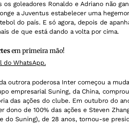
os os goleadores Ronaldo e Adriano não ga
o longe a Juventus estabelecer uma hegemo
ebol do país. E só agora, depois de apanh
inais de que está dando a volta por cima.
rtes
em primeira mão!
al do WhatsApp.
e da outrora poderosa Inter começou a mud
upo empresarial Suning, da China, comprou
oria das ações do clube. Em outubro do an
er dono de 100% das ações e Steven Zhang
e do Suning), de 28 anos, tornou-se presi