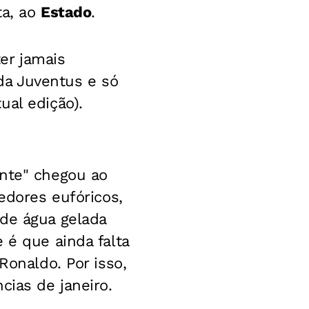
ta, ao
Estado
.
er jamais
da Juventus e só
ual edição).
onte" chegou ao
edores eufóricos,
 de água gelada
 é que ainda falta
Ronaldo. Por isso,
cias de janeiro.