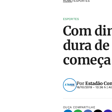
HOME
>
ESPORTES
ESPORTES
Com din
dura de
começa 
Por
Estadão Co
16/10/2019 - 13:36 h
| A
OUÇA
COMPARTILHE