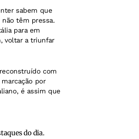
Inter sabem que
s não têm pressa.
tália para em
voltar a triunfar
o reconstruído com
 marcação por
aliano, é assim que
staques do dia.