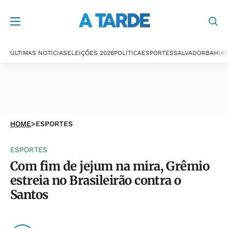
ÚLTIMAS NOTÍCIAS
ELEIÇÕES 2026
POLÍTICA
ESPORTES
SALVADOR
BAHIA
P
HOME
>
ESPORTES
ESPORTES
Com fim de jejum na mira, Grêmio
estreia no Brasileirão contra o
Santos