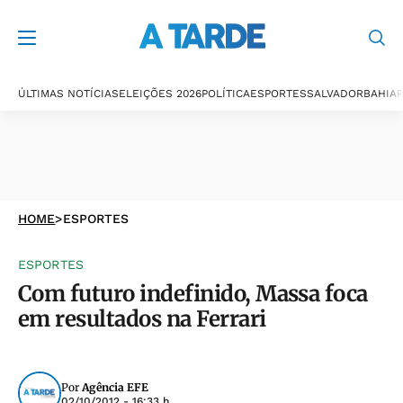
ÚLTIMAS NOTÍCIAS
ELEIÇÕES 2026
POLÍTICA
ESPORTES
SALVADOR
BAHIA
P
HOME
>
ESPORTES
ESPORTES
Com futuro indefinido, Massa foca
em resultados na Ferrari
Por
Agência EFE
02/10/2012 - 16:33 h