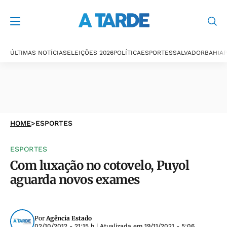
ÚLTIMAS NOTÍCIAS
ELEIÇÕES 2026
POLÍTICA
ESPORTES
SALVADOR
BAHIA
P
HOME
>
ESPORTES
ESPORTES
Com luxação no cotovelo, Puyol
aguarda novos exames
Por
Agência Estado
02/10/2012 - 21:15 h
| Atualizada em
19/11/2021 - 5:06