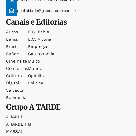
publicidade@grupoatarde.com.br
Canais e Editorias
Autos
E.c. Bahia
Bahia
E.c. Vitória
Brasil
Empregos
Saúde
Gastronomia
Cineinsite
Muito
Concursos
Mundo
Cultura
Opinião
Digital
Política
Salvador
Economia
Grupo
A TARDE
A TARDE
A TARDE FM
MASSA!