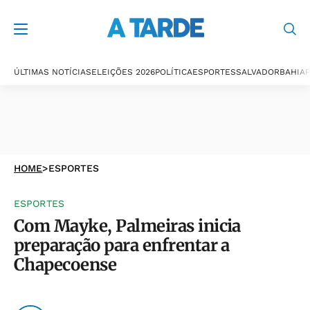
ÚLTIMAS NOTÍCIAS
ELEIÇÕES 2026
POLÍTICA
ESPORTES
SALVADOR
BAHIA
P
HOME
>
ESPORTES
ESPORTES
Com Mayke, Palmeiras inicia
preparação para enfrentar a
Chapecoense