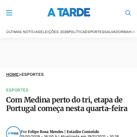
ÚLTIMAS NOTÍCIAS
ELEIÇÕES 2026
POLÍTICA
ESPORTES
SALVADOR
BAHIA
P
HOME
>
ESPORTES
ESPORTES
Com Medina perto do tri, etapa de
Portugal começa nesta quarta-feira
Por
Felipe Rosa Mendes | Estadão Conteúdo
15/10/2019 - 16:00 h
| Atualizada em
19/11/2021 - 10:18