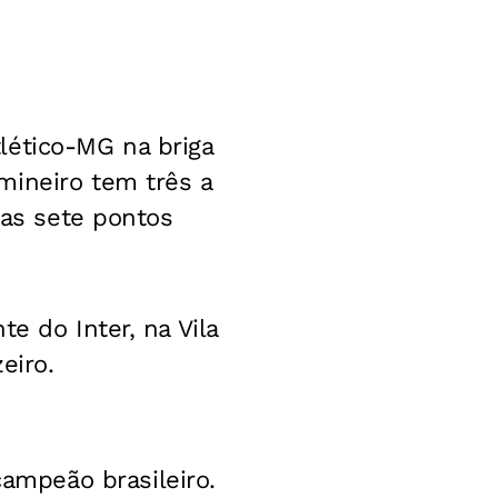
lético-MG na briga
mineiro tem três a
nas sete pontos
e do Inter, na Vila
eiro.
mpeão brasileiro.