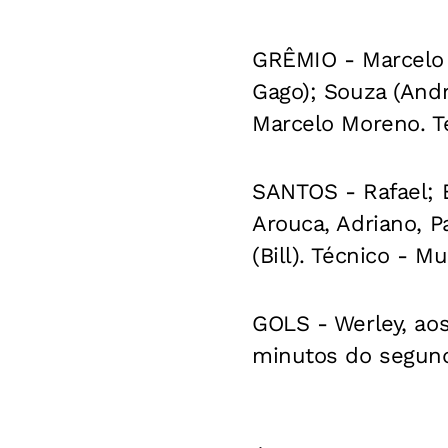
GRÊMIO - Marcelo G
Gago); Souza (Andr
Marcelo Moreno. T
SANTOS - Rafael; 
Arouca, Adriano, 
(Bill). Técnico - M
GOLS - Werley, ao
minutos do segun