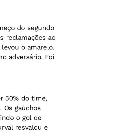
começo do segundo
as reclamações ao
e levou o amarelo.
o adversário. Foi
er 50% do time,
o. Os gaúchos
indo o gol de
rval resvalou e