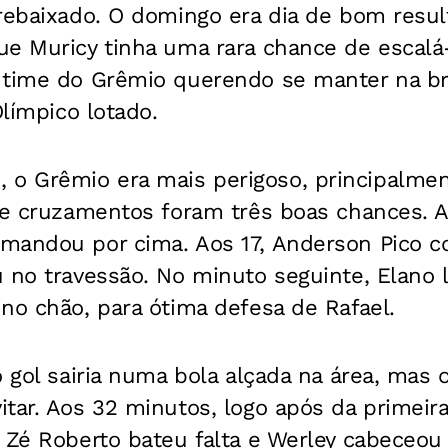
rebaixado. O domingo era dia de bom resul
e Muricy tinha uma rara chance de escalá-l
 time do Grêmio querendo se manter na bri
Olímpico lotado.
 Grêmio era mais perigoso, principalmen
de cruzamentos foram três boas chances. A
mandou por cima. Aos 17, Anderson Pico co
 no travessão. No minuto seguinte, Elano 
no chão, para ótima defesa de Rafael.
o gol sairia numa bola alçada na área, mas
tar. Aos 32 minutos, logo após da primeir
 Zé Roberto bateu falta e Werley cabeceou 