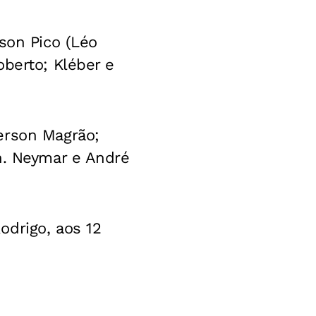
son Pico (Léo
oberto; Kléber e
erson Magrão;
n. Neymar e André
odrigo, aos 12