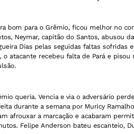
 era bom para o Grêmio, ficou melhor no 
tos, Neymar, capitão do Santos, abusou d
gueira Dias pelas seguidas faltas sofridas 
o atacante recebeu falta de Pará e pisou n
lsão.
mio queria. Vencia e via o adversário perd
feita durante a semana por Muricy Ramalh
m afrouxar a marcação e acabaram permit
utos. Felipe Anderson bateu escanteio, Du