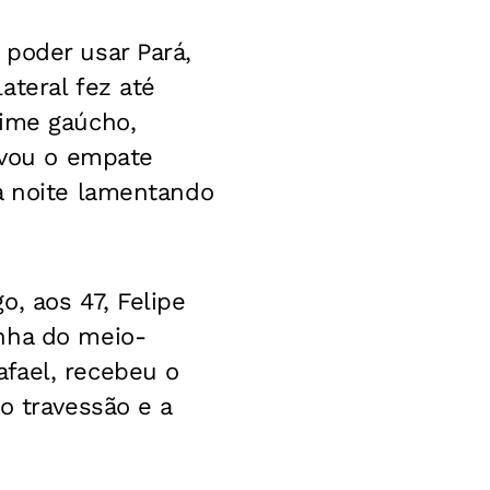
 poder usar Pará,
ateral fez até
time gaúcho,
levou o empate
a noite lamentando
, aos 47, Felipe
nha do meio-
fael, recebeu o
o travessão e a