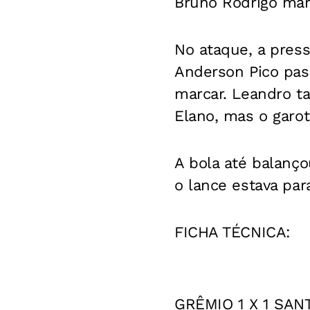
Bruno Rodrigo mar
No ataque, a pres
Anderson Pico pas
marcar. Leandro t
Elano, mas o garot
A bola até balanç
o lance estava pa
FICHA TÉCNICA:
GRÊMIO 1 X 1 SAN