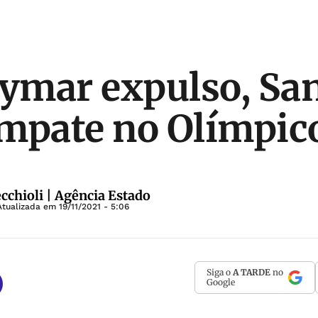
ymar expulso, Sa
mpate no Olímpic
cchioli | Agência Estado
Atualizada em
19/11/2021 - 5:06
Siga o
A TARDE
no
Google