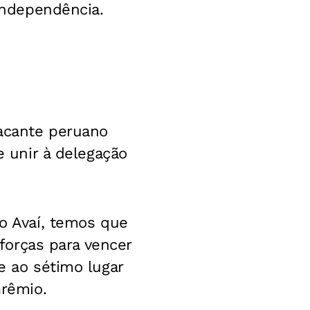
 Independência.
tacante peruano
e unir à delegação
 o Avaí, temos que
 forças para vencer
e ao sétimo lugar
Grêmio.