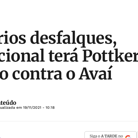
ios desfalques,
cional terá Pottker
o contra o Avaí
nteúdo
tualizada em
19/11/2021 - 10:18
Siga o
A TARDE
no