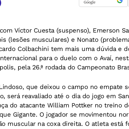
Google
com Víctor Cuesta (suspenso), Emerson Sa
is (lesões musculares) e Nonato (problema
icardo Colbachini tem mais uma dúvida e do
Internacional para o duelo com o Avaí, nesta
polis, pela 26.ª rodada do Campeonato Brasi
 Lindoso, que deixou o campo no empate 
, será reavaliado até o dia do jogo em San
ença do atacante William Pottker no treino 
arque Gigante. O jogador se movimentou n
o muscular na coxa direita. O atleta está 