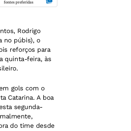
fontes preferidas
ntos, Rodrigo
 no púbis), o
is reforços para
 quinta-feira, às
leiro.
sem gols com o
ta Catarina. A boa
desta segunda-
ormalmente,
fora do time desde