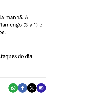
ela manhã. A
Flamengo (3 a 1) e
os.
staques do dia.