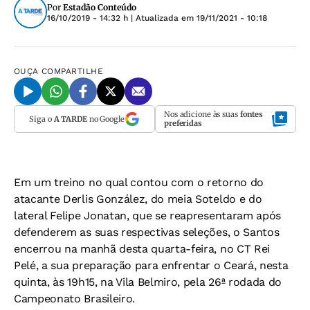
Por
Estadão Conteúdo
16/10/2019 - 14:32 h
| Atualizada em
19/11/2021 - 10:18
OUÇA
COMPARTILHE
Nos adicione às suas
fontes
Siga o
A TARDE
no Google
preferidas
Em um treino no qual contou com o retorno do
atacante Derlis González, do meia Soteldo e do
lateral Felipe Jonatan, que se reapresentaram após
defenderem as suas respectivas seleções, o Santos
encerrou na manhã desta quarta-feira, no CT Rei
Pelé, a sua preparação para enfrentar o Ceará, nesta
quinta, às 19h15, na Vila Belmiro, pela 26ª rodada do
Campeonato Brasileiro.