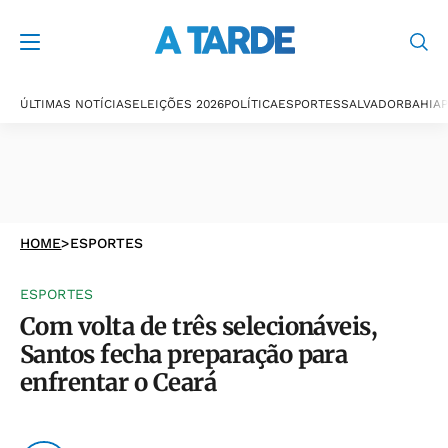
ÚLTIMAS NOTÍCIAS
ELEIÇÕES 2026
POLÍTICA
ESPORTES
SALVADOR
BAHIA
P
HOME
>
ESPORTES
ESPORTES
Com volta de três selecionáveis,
Santos fecha preparação para
enfrentar o Ceará