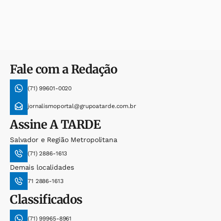
Fale com a Redação
(71) 99601-0020
jornalismoportal@grupoatarde.com.br
Assine
A TARDE
Salvador e Região Metropolitana
(71) 2886-1613
Demais localidades
71 2886-1613
Classificados
(71) 99965-8961