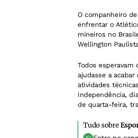
O companheiro de 
enfrentar o Atléti
mineiros no Brasi
Wellington Paulist
Todos esperavam q
ajudasse a acabar
atividades técnica
Independência, dia
de quarta-feira, t
Tudo sobre
Espo
Entre no can