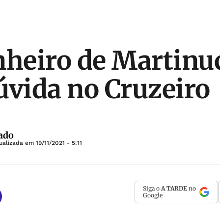
eiro de Martinuc
úvida no Cruzeiro
ado
tualizada em
19/11/2021 - 5:11
Siga o
A TARDE
no
Google