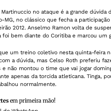
Martinuccio no ataque é a grande dúvida d
co-MG, no clássico que fecha a participaçã
leirão 2012. Anselmo Ramon volta de susp
a foi bem diante do Coritiba e marcou um g
ue um treino coletivo nesta quinta-feira n
 com a dúvida, mas Celso Roth preferiu faz
s e não montou o time que vai jogar domin
nte apenas da torcida atleticana. Tinga, p
rabalhou normalmente.
rtes
em primeira mão!
al do WhatsApp.