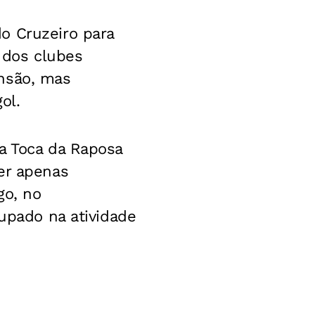
o Cruzeiro para
o dos clubes
ensão, mas
ol.
a Toca da Raposa
er apenas
go, no
oupado na atividade