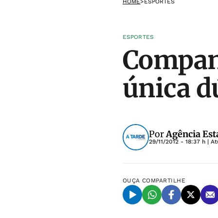
HOME
>
ESPORTES
ESPORTES
Companh
única d
Por
Agência Est
29/11/2012 - 18:37 h
| A
OUÇA
COMPARTILHE