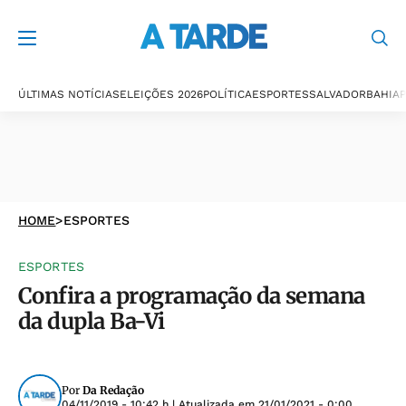
ÚLTIMAS NOTÍCIAS
ELEIÇÕES 2026
POLÍTICA
ESPORTES
SALVADOR
BAHIA
P
HOME
>
ESPORTES
ESPORTES
Confira a programação da semana
da dupla Ba-Vi
Por
Da Redação
04/11/2019 - 10:42 h
| Atualizada em
21/01/2021 - 0:00