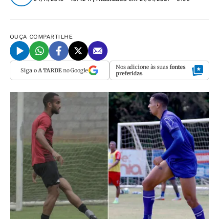
OUÇA
COMPARTILHE
Nos adicione às suas
fontes
Siga o
A TARDE
no Google
preferidas