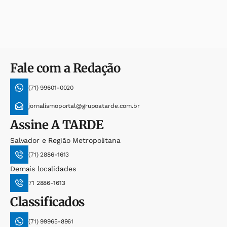
Fale com a Redação
(71) 99601-0020
jornalismoportal@grupoatarde.com.br
Assine
A TARDE
Salvador e Região Metropolitana
(71) 2886-1613
Demais localidades
71 2886-1613
Classificados
(71) 99965-8961