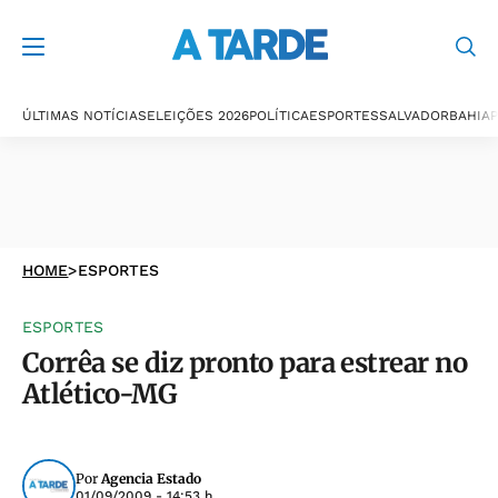
ÚLTIMAS NOTÍCIAS
ELEIÇÕES 2026
POLÍTICA
ESPORTES
SALVADOR
BAHIA
P
HOME
>
ESPORTES
ESPORTES
Corrêa se diz pronto para estrear no
Atlético-MG
Por
Agencia Estado
01/09/2009 - 14:53 h