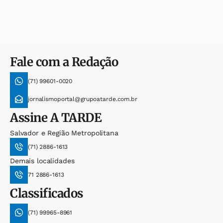
Fale com a Redação
(71) 99601-0020
jornalismoportal@grupoatarde.com.br
Assine
A TARDE
Salvador e Região Metropolitana
(71) 2886-1613
Demais localidades
71 2886-1613
Classificados
(71) 99965-8961