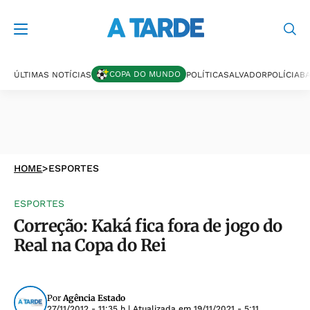
COPA DO MUNDO
ÚLTIMAS NOTÍCIAS
POLÍTICA
SALVADOR
POLÍCIA
BA
HOME
>
ESPORTES
ESPORTES
Correção: Kaká fica fora de jogo do
Real na Copa do Rei
Por
Agência Estado
27/11/2012 - 11:35 h
| Atualizada em
19/11/2021 - 5:11