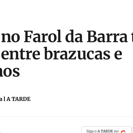
 no Farol da Barra 
 entre brazucas e
nos
a l A TARDE
Siga o
A TARDE
no