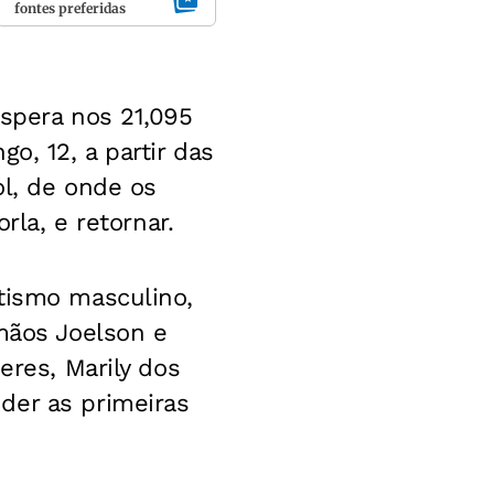
fontes preferidas
espera nos 21,095
o, 12, a partir das
ol, de onde os
rla, e retornar.
etismo masculino,
rmãos Joelson e
eres, Marily dos
der as primeiras