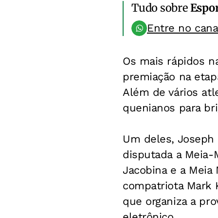
Tudo sobre
Espo
Entre no can
Os mais rápidos n
premiação na etapa
Além de vários atl
quenianos para bri
Um deles, Joseph 
disputada a Meia-
Jacobina e a Mei
compatriota Mark K
que organiza a pr
eletrônico.