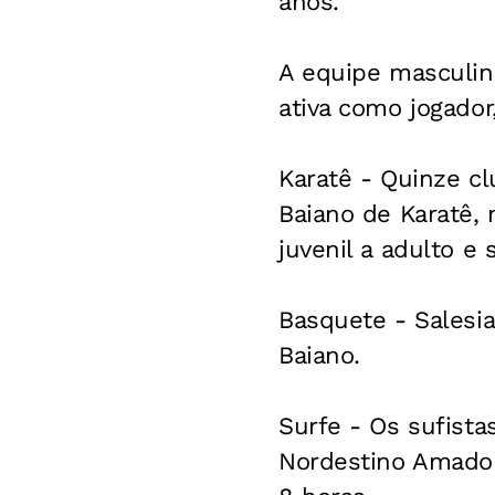
anos.
A equipe masculina
ativa como jogador,
Karatê
- Quinze clu
Baiano de Karatê, 
juvenil a adulto e s
Basquete
- Salesia
Baiano.
Surfe
- Os sufista
Nordestino Amador