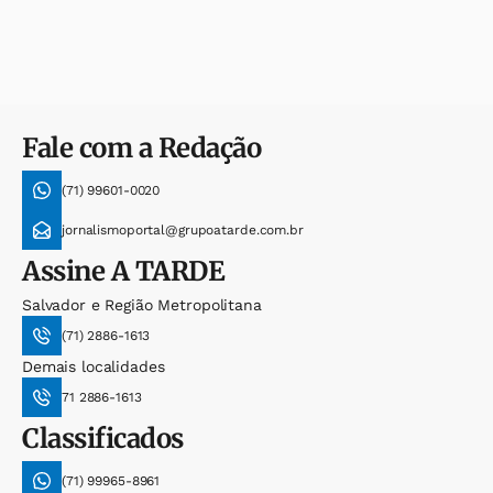
Fale com a Redação
(71) 99601-0020
jornalismoportal@grupoatarde.com.br
Assine
A TARDE
Salvador e Região Metropolitana
(71) 2886-1613
Demais localidades
71 2886-1613
Classificados
(71) 99965-8961