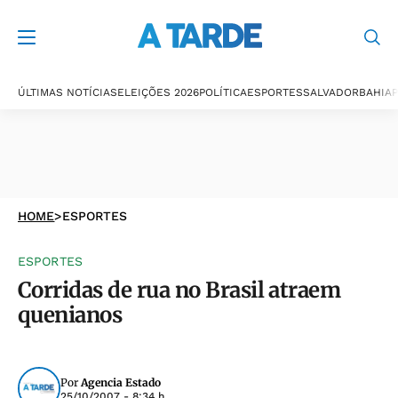
ÚLTIMAS NOTÍCIAS
ELEIÇÕES 2026
POLÍTICA
ESPORTES
SALVADOR
BAHIA
P
HOME
>
ESPORTES
ESPORTES
Corridas de rua no Brasil atraem
quenianos
Por
Agencia Estado
25/10/2007 - 8:34 h