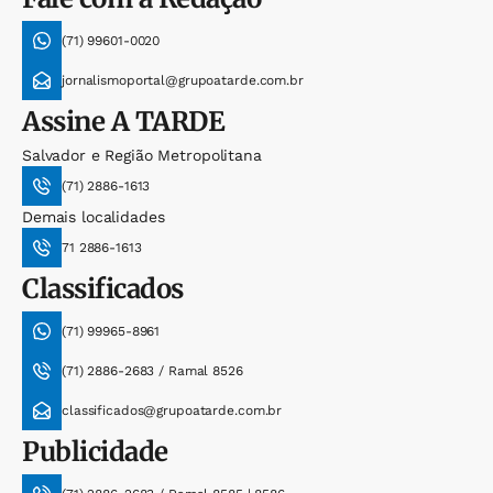
(71) 99601-0020
jornalismoportal@grupoatarde.com.br
Assine
A TARDE
Salvador e Região Metropolitana
(71) 2886-1613
Demais localidades
71 2886-1613
Classificados
(71) 99965-8961
(71) 2886-2683 / Ramal 8526
classificados@grupoatarde.com.br
Publicidade