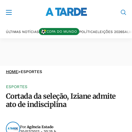
COPA DO MUNDO
ÚLTIMAS NOTÍCIAS
POLÍTICA
ELEIÇÕES 2026
SALV
HOME
>
ESPORTES
ESPORTES
Cortada da seleção, Iziane admite
ato de indisciplina
Por
Agência Estado
20/07/2012 - 20:15 h