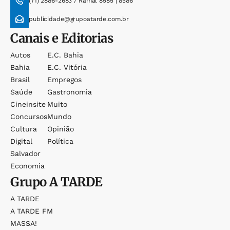
(71) 2886-2683 / Ramal 8585 | 8586
publicidade@grupoatarde.com.br
Canais e Editorias
Autos
E.c. Bahia
Bahia
E.c. Vitória
Brasil
Empregos
Saúde
Gastronomia
Cineinsite
Muito
Concursos
Mundo
Cultura
Opinião
Digital
Política
Salvador
Economia
Grupo
A TARDE
A TARDE
A TARDE FM
MASSA!