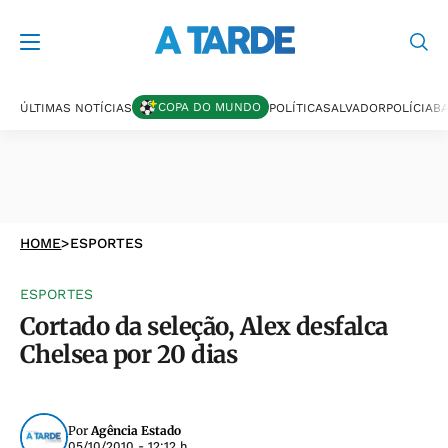
COPA DO MUNDO
ÚLTIMAS NOTÍCIAS
POLÍTICA
SALVADOR
POLÍCIA
BA
HOME
>
ESPORTES
ESPORTES
Cortado da seleção, Alex desfalca
Chelsea por 20 dias
Por
Agência Estado
05/10/2010 - 12:12 h