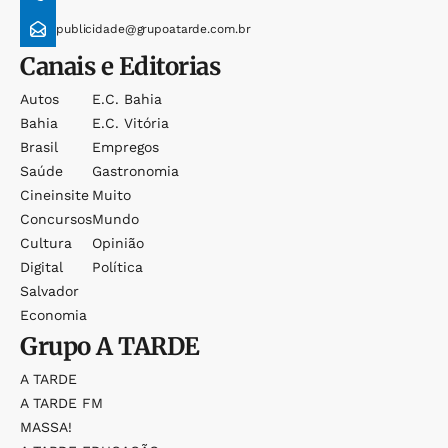
publicidade@grupoatarde.com.br
Canais e Editorias
Autos
E.c. Bahia
Bahia
E.c. Vitória
Brasil
Empregos
Saúde
Gastronomia
Cineinsite
Muito
Concursos
Mundo
Cultura
Opinião
Digital
Política
Salvador
Economia
Grupo
A TARDE
A TARDE
A TARDE FM
MASSA!