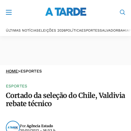
ÚLTIMAS NOTÍCIAS
ELEIÇÕES 2026
POLÍTICA
ESPORTES
SALVADOR
BAHIA
P
HOME
>
ESPORTES
ESPORTES
Cortado da seleção do Chile, Valdivia
rebate técnico
Por
Agência Estado
20/01/2012 - 16:03 h