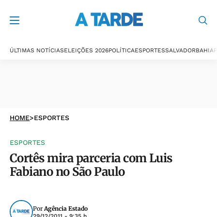
ÚLTIMAS NOTÍCIAS
ELEIÇÕES 2026
POLÍTICA
ESPORTES
SALVADOR
BAHIA
P
HOME
>
ESPORTES
ESPORTES
Cortês mira parceria com Luis
Fabiano no São Paulo
Por
Agência Estado
29/12/2011 - 9:35 h