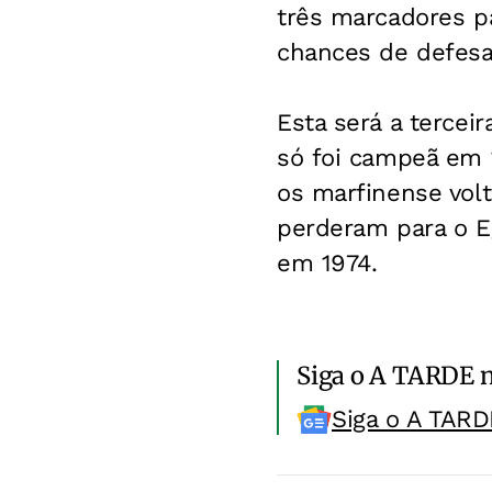
três marcadores pa
chances de defesa 
Esta será a tercei
só foi campeã em 
os marfinense vol
perderam para o Eg
em 1974.
Siga o A TARDE 
Siga o A TARD