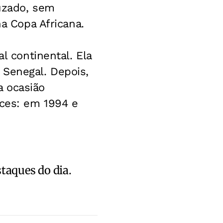
ruzado, sem
na Copa Africana.
l continental. Ela
 Senegal. Depois,
a ocasião
ices: em 1994 e
staques do dia.