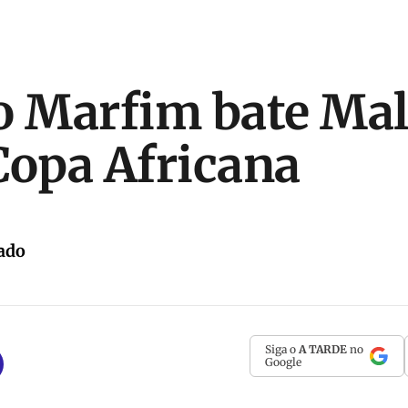
o Marfim bate Mal
Copa Africana
ado
Siga o
A TARDE
no
Google