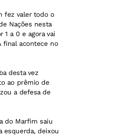
m fez valer todo o
a de Nações nesta
 1 a 0 e agora vai
A final acontece no
ba desta vez
ito ao prêmio de
izou a defesa de
a do Marfim saiu
la esquerda, deixou