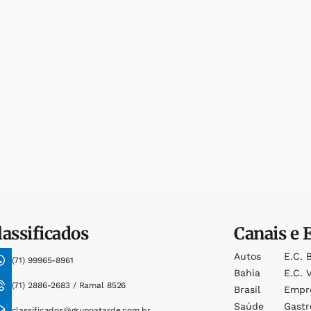
lassificados
Canais e 
Autos
E.c. 
(71) 99965-8961
Bahia
E.c. V
(71) 2886-2683 / Ramal 8526
Brasil
Empr
Saúde
Gast
classificados@grupoatarde.com.br