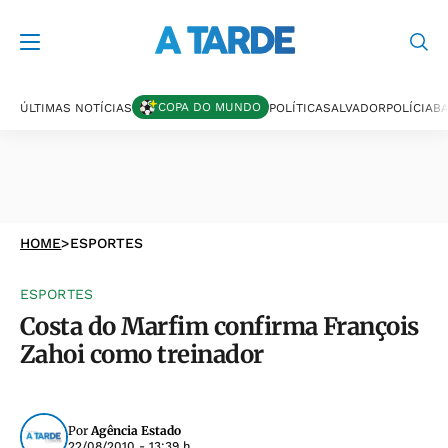
COPA DO MUNDO
ÚLTIMAS NOTÍCIAS
POLÍTICA
SALVADOR
POLÍCIA
BA
HOME
>
ESPORTES
ESPORTES
Costa do Marfim confirma François
Zahoi como treinador
Por
Agência Estado
22/08/2010 - 13:39 h