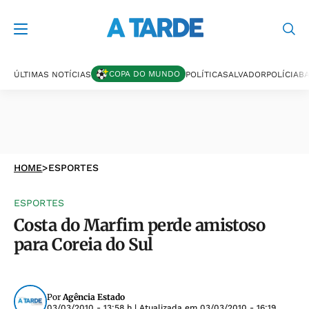
COPA DO MUNDO
ÚLTIMAS NOTÍCIAS
POLÍTICA
SALVADOR
POLÍCIA
BA
HOME
>
ESPORTES
ESPORTES
Costa do Marfim perde amistoso
para Coreia do Sul
Por
Agência Estado
03/03/2010 - 13:58 h
| Atualizada em
03/03/2010 - 16:19