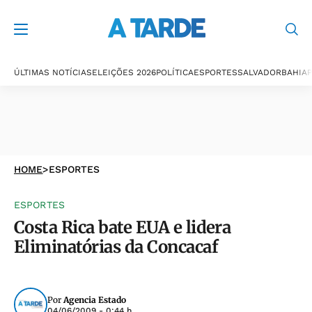
ÚLTIMAS NOTÍCIAS
ELEIÇÕES 2026
POLÍTICA
ESPORTES
SALVADOR
BAHIA
P
HOME
>
ESPORTES
ESPORTES
Costa Rica bate EUA e lidera
Eliminatórias da Concacaf
Por
Agencia Estado
04/06/2009 - 0:44 h