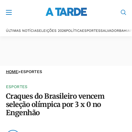
ÚLTIMAS NOTÍCIAS
ELEIÇÕES 2026
POLÍTICA
ESPORTES
SALVADOR
BAHIA
P
HOME
>
ESPORTES
ESPORTES
Craques do Brasileiro vencem
seleção olímpica por 3 x 0 no
Engenhão