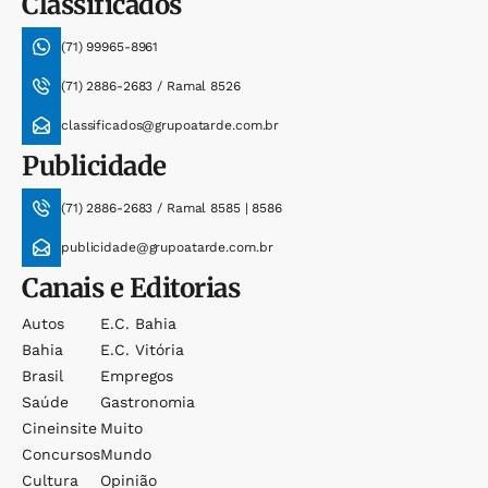
Classificados
(71) 99965-8961
(71) 2886-2683 / Ramal 8526
classificados@grupoatarde.com.br
Publicidade
(71) 2886-2683 / Ramal 8585 | 8586
publicidade@grupoatarde.com.br
Canais e Editorias
Autos
E.c. Bahia
Bahia
E.c. Vitória
Brasil
Empregos
Saúde
Gastronomia
Cineinsite
Muito
Concursos
Mundo
Cultura
Opinião