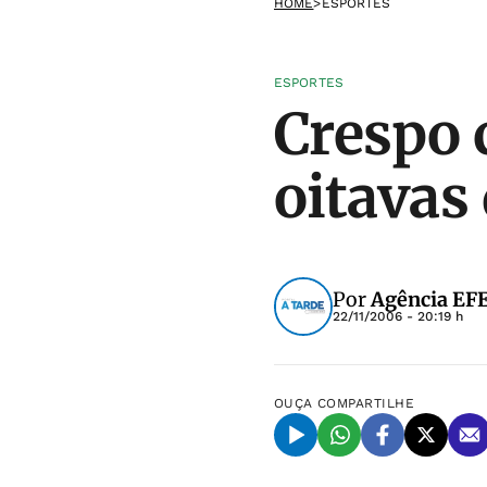
HOME
>
ESPORTES
ESPORTES
Crespo 
oitavas
Por
Agência EF
22/11/2006 - 20:19 h
OUÇA
COMPARTILHE