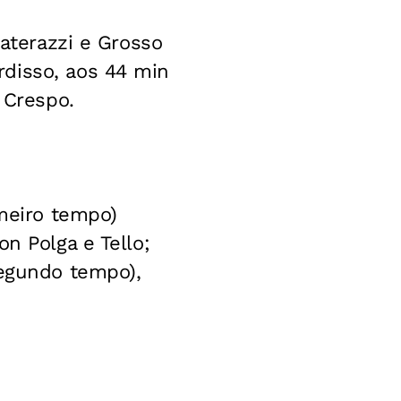
Materazzi e Grosso
rdisso, aos 44 min
 Crespo.
imeiro tempo)
n Polga e Tello;
segundo tempo),