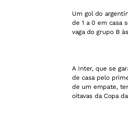
Um gol do argentin
de 1 a 0 em casa s
vaga do grupo B à
A Inter, que se ga
de casa pelo primei
de um empate, terá
oitavas da Copa da