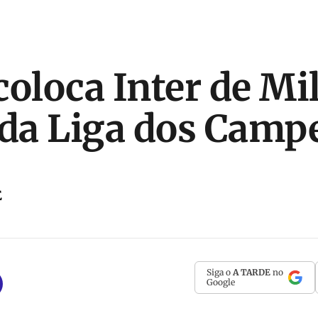
coloca Inter de Mi
 da Liga dos Camp
E
Siga o
A TARDE
no
Google