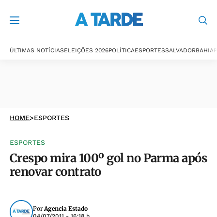
ÚLTIMAS NOTÍCIAS
ELEIÇÕES 2026
POLÍTICA
ESPORTES
SALVADOR
BAHIA
P
HOME
>
ESPORTES
ESPORTES
Crespo mira 100º gol no Parma após
renovar contrato
Por
Agencia Estado
04/07/2011 - 16:18 h