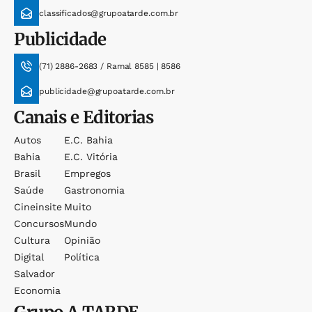
classificados@grupoatarde.com.br
Publicidade
(71) 2886-2683 / Ramal 8585 | 8586
publicidade@grupoatarde.com.br
Canais e Editorias
Autos
E.c. Bahia
Bahia
E.c. Vitória
Brasil
Empregos
Saúde
Gastronomia
Cineinsite
Muito
Concursos
Mundo
Cultura
Opinião
Digital
Política
Salvador
Economia