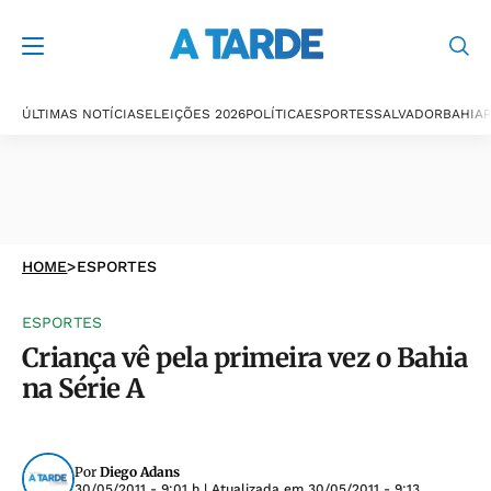
ÚLTIMAS NOTÍCIAS
ELEIÇÕES 2026
POLÍTICA
ESPORTES
SALVADOR
BAHIA
P
HOME
>
ESPORTES
ESPORTES
Criança vê pela primeira vez o Bahia
na Série A
Por
Diego Adans
30/05/2011 - 9:01 h
| Atualizada em
30/05/2011 - 9:13