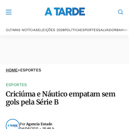
ÚLTIMAS NOTÍCIAS
ELEIÇÕES 2026
POLÍTICA
ESPORTES
SALVADOR
BAHIA
P
HOME
>
ESPORTES
ESPORTES
Criciúma e Náutico empatam sem
gols pela Série B
Por
Agencia Estado
04/06/2011 - 18:46 h