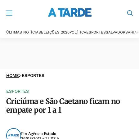
ÚLTIMAS NOTÍCIAS
ELEIÇÕES 2026
POLÍTICA
ESPORTES
SALVADOR
BAHIA
P
HOME
>
ESPORTES
ESPORTES
Criciúma e São Caetano ficam no
empate por 1 a 1
Por
Agência Estado
26/08/2011 - 23:07 h