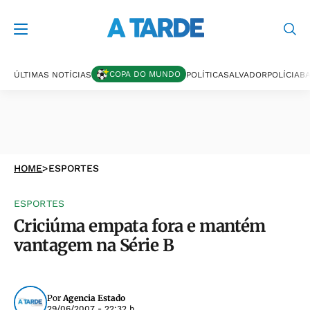
COPA DO MUNDO
ÚLTIMAS NOTÍCIAS
POLÍTICA
SALVADOR
POLÍCIA
BA
HOME
>
ESPORTES
ESPORTES
Criciúma empata fora e mantém
vantagem na Série B
Por
Agencia Estado
29/06/2007 - 22:32 h