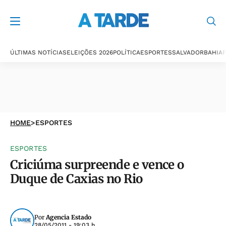
ÚLTIMAS NOTÍCIAS
ELEIÇÕES 2026
POLÍTICA
ESPORTES
SALVADOR
BAHIA
P
HOME
>
ESPORTES
ESPORTES
Criciúma surpreende e vence o
Duque de Caxias no Rio
Por
Agencia Estado
28/05/2011 - 19:03 h