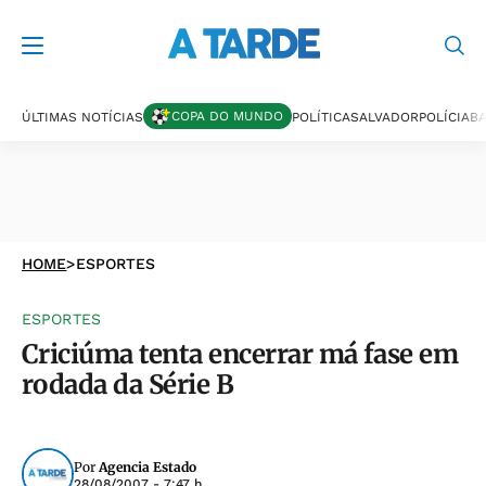
COPA DO MUNDO
ÚLTIMAS NOTÍCIAS
POLÍTICA
SALVADOR
POLÍCIA
BA
HOME
>
ESPORTES
ESPORTES
Criciúma tenta encerrar má fase em
rodada da Série B
Por
Agencia Estado
28/08/2007 - 7:47 h