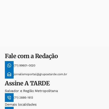
Fale com a Redação
(71) 99601-0020
jornalismoportal@grupoatarde.com.br
Assine
A TARDE
Salvador e Região Metropolitana
(71) 2886-1613
Demais localidades