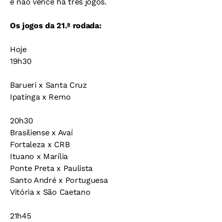
e não vence há três jogos.
Os jogos da 21.ª rodada:
Hoje
19h30
Barueri x Santa Cruz
Ipatinga x Remo
20h30
Brasiliense x Avaí
Fortaleza x CRB
Ituano x Marília
Ponte Preta x Paulista
Santo André x Portuguesa
Vitória x São Caetano
21h45