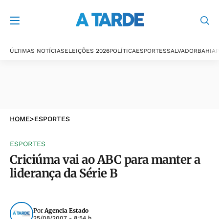
ÚLTIMAS NOTÍCIAS
ELEIÇÕES 2026
POLÍTICA
ESPORTES
SALVADOR
BAHIA
P
HOME
>
ESPORTES
ESPORTES
Criciúma vai ao ABC para manter a
liderança da Série B
Por
Agencia Estado
25/08/2007 - 8:54 h