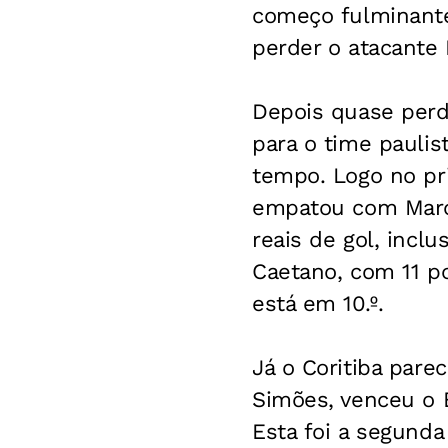
começo fulminante,
perder o atacante 
Depois quase perde
para o time paulis
tempo. Logo no p
empatou com Marco
reais de gol, incl
Caetano, com 11 po
está em 10.º.
Já o Coritiba pare
Simões, venceu o Br
Esta foi a segunda