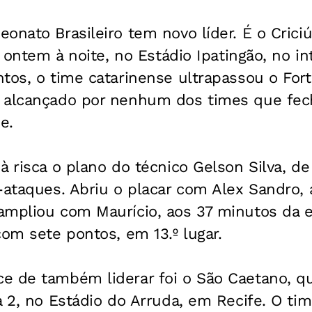
onato Brasileiro tem novo líder. É o Cric
, ontem à noite, no Estádio Ipatingão, no in
tos, o time catarinense ultrapassou o Fort
 alcançado por nenhum dos times que fec
e.
à risca o plano do técnico Gelson Silva, de
-ataques. Abriu o placar com Alex Sandro,
mpliou com Maurício, aos 37 minutos da et
com sete pontos, em 13.º lugar.
e de também liderar foi o São Caetano, 
a 2, no Estádio do Arruda, em Recife. O ti