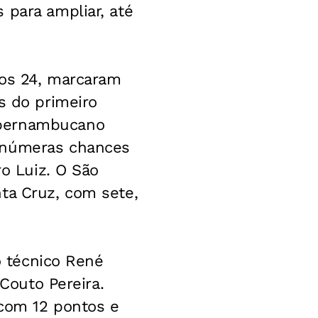
 para ampliar, até
aos 24, marcaram
s do primeiro
 pernambucano
 inúmeras chances
ro Luiz. O São
ta Cruz, com sete,
do técnico René
 Couto Pereira.
 com 12 pontos e