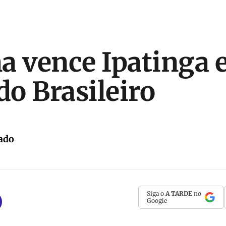
a vence Ipatinga e
do Brasileiro
ado
Siga o
A TARDE
no
Google