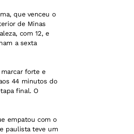
iúma, que venceu o
terior de Minas
aleza, com 12, e
ham a sexta
 marcar forte e
 aos 44 minutos do
apa final. O
que empatou com o
me paulista teve um