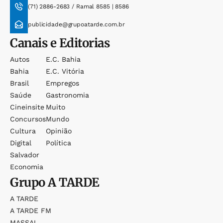
(71) 2886-2683 / Ramal 8585 | 8586
publicidade@grupoatarde.com.br
Canais e Editorias
Autos
E.c. Bahia
Bahia
E.c. Vitória
Brasil
Empregos
Saúde
Gastronomia
Cineinsite
Muito
Concursos
Mundo
Cultura
Opinião
Digital
Política
Salvador
Economia
Grupo
A TARDE
A TARDE
A TARDE FM
MASSA!