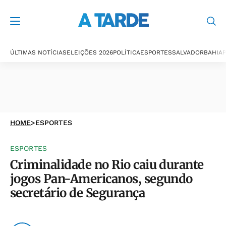
ÚLTIMAS NOTÍCIAS
ELEIÇÕES 2026
POLÍTICA
ESPORTES
SALVADOR
BAHIA
P
HOME
>
ESPORTES
ESPORTES
Criminalidade no Rio caiu durante
jogos Pan-Americanos, segundo
secretário de Segurança