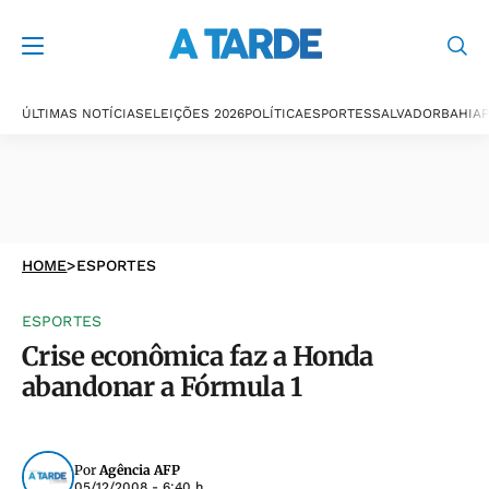
ÚLTIMAS NOTÍCIAS
ELEIÇÕES 2026
POLÍTICA
ESPORTES
SALVADOR
BAHIA
P
HOME
>
ESPORTES
ESPORTES
Crise econômica faz a Honda
abandonar a Fórmula 1
Por
Agência AFP
05/12/2008 - 6:40 h