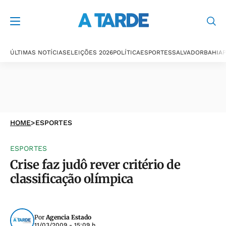
ÚLTIMAS NOTÍCIAS
ELEIÇÕES 2026
POLÍTICA
ESPORTES
SALVADOR
BAHIA
P
HOME
>
ESPORTES
ESPORTES
Crise faz judô rever critério de
classificação olímpica
Por
Agencia Estado
11/03/2009 - 15:09 h