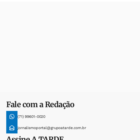
Fale com a Redação
(71) 99601-0020
jornalismoportal@grupoatarde.com.br
Assine
A TARDE