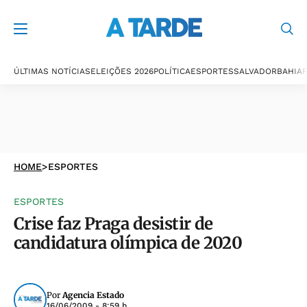
ÚLTIMAS NOTÍCIAS
ELEIÇÕES 2026
POLÍTICA
ESPORTES
SALVADOR
BAHIA
P
HOME
>
ESPORTES
ESPORTES
Crise faz Praga desistir de
candidatura olímpica de 2020
Por
Agencia Estado
16/06/2009 - 8:59 h