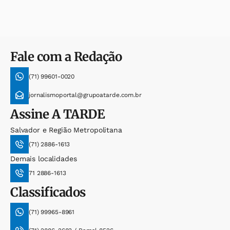
Fale com a Redação
(71) 99601-0020
jornalismoportal@grupoatarde.com.br
Assine
A TARDE
Salvador e Região Metropolitana
(71) 2886-1613
Demais localidades
71 2886-1613
Classificados
(71) 99965-8961