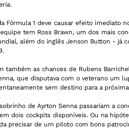
ria.
da Fórmula 1 deve causar efeito imediato 
, a equipe tem Ross Brawn, um dos mais co
ndial, além do inglês Jenson Button - já 
9.
 também as chances de Rubens Barrichell
enna, que disputava com o veterano um lug
ntaneamente sem destino para a próxima
sobrinho de Ayrton Senna passariam a conc
em dois cockpits disponíveis. Ou na hipót
a precisar de um piloto com bons patroci