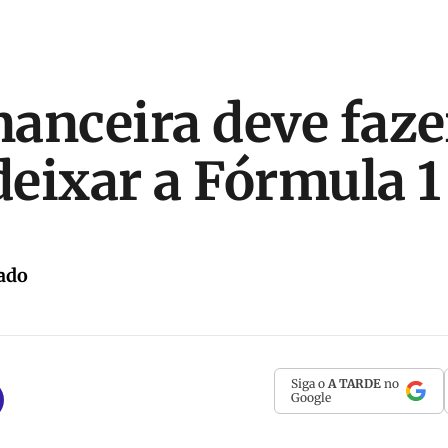
inanceira deve faze
eixar a Fórmula 1
ado
Siga o
A TARDE
no
Google