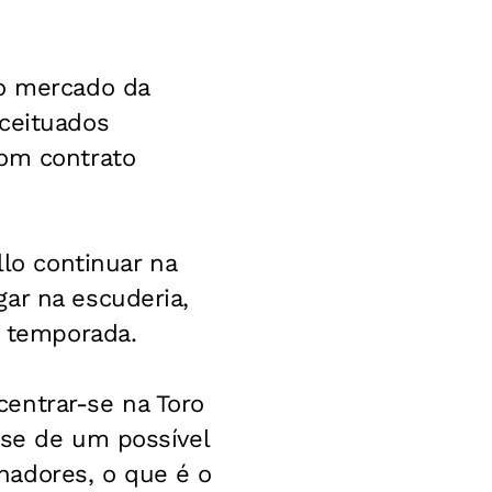
no mercado da
nceituados
com contrato
o continuar na
ar na escuderia,
 temporada.
entrar-se na Toro
ese de um possível
nadores, o que é o