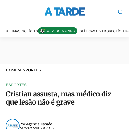
COPA DO MUNDO
ÚLTIMAS NOTÍCIAS
POLÍTICA
SALVADOR
POLÍCIA
BA
HOME
>
ESPORTES
ESPORTES
Cristian assusta, mas médico diz
que lesão não é grave
Por
Agencia Estado
01/02/2009 - 8:43 h