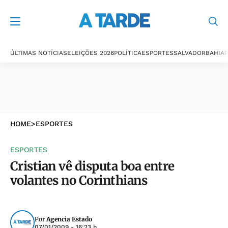
ÚLTIMAS NOTÍCIAS
ELEIÇÕES 2026
POLÍTICA
ESPORTES
SALVADOR
BAHIA
P
HOME
>
ESPORTES
ESPORTES
Cristian vê disputa boa entre
volantes no Corinthians
Por
Agencia Estado
07/01/2009 - 16:23 h