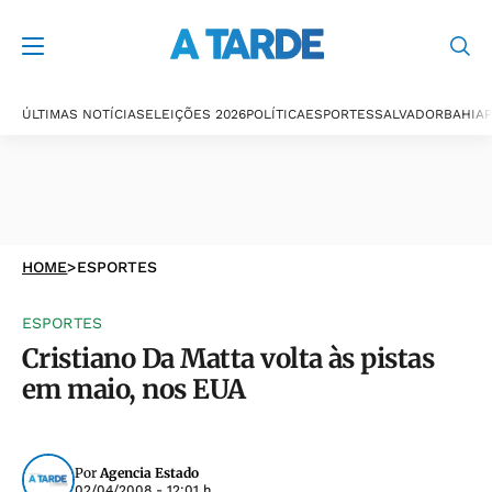
ÚLTIMAS NOTÍCIAS
ELEIÇÕES 2026
POLÍTICA
ESPORTES
SALVADOR
BAHIA
P
HOME
>
ESPORTES
ESPORTES
Cristiano Da Matta volta às pistas
em maio, nos EUA
Por
Agencia Estado
02/04/2008 - 12:01 h