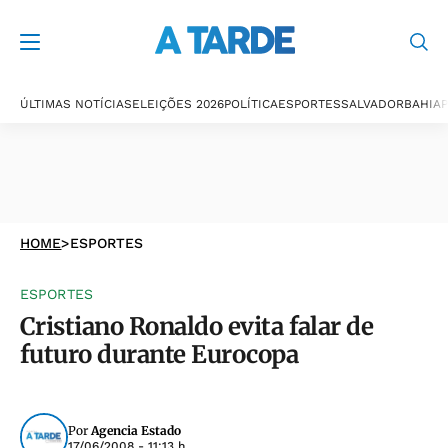
ÚLTIMAS NOTÍCIAS
ELEIÇÕES 2026
POLÍTICA
ESPORTES
SALVADOR
BAHIA
P
HOME
>
ESPORTES
ESPORTES
Cristiano Ronaldo evita falar de
futuro durante Eurocopa
Por
Agencia Estado
17/06/2008 - 11:13 h