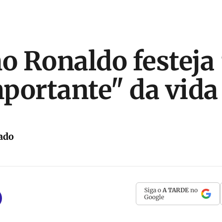
no Ronaldo festeja 
portante" da vida
ado
Siga o
A TARDE
no
Google