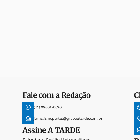
Fale com a Redação
C
(71) 99601-0020
jornalismoportal@grupoatarde.com.br
Assine
A TARDE
Salvador e Região Metropolitana