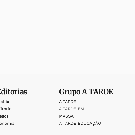
Editorias
Grupo
A TARDE
Bahia
A TARDE
itória
A TARDE FM
egos
MASSA!
ronomia
A TARDE EDUCAÇÃO
o