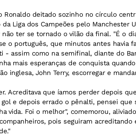
o Ronaldo deitado sozinho no círculo centr
lo da Liga dos Campeões pelo Manchester U
não ter se tornado o vilão da final. "É o d
sse o português, que minutos antes havia 
i - assim como na semifinal, diante do Ba
inha mais esperanças de conquista quando 
ão inglesa, John Terry, escorregar e mandar
er. Acreditava que íamos perder depois que 
gol e depois errado o pênalti, pensei que 
ha vida. Foi o melhor", comemorou, aliviad
companheiros, pois seguiram acreditando
de."