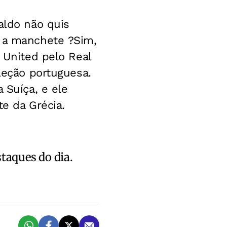
aldo não quis
u a manchete ?Sim,
r United pelo Real
eleção portuguesa.
 Suíça, e ele
te da Grécia.
staques do dia.