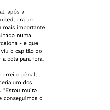
al, após a
nited, era um
ia mais importante
falhado numa
rcelona - e que
viu o capitão do
 a bola para fora.
errei o pênalti.
seria um dos
o. "Estou muito
 e conseguimos o