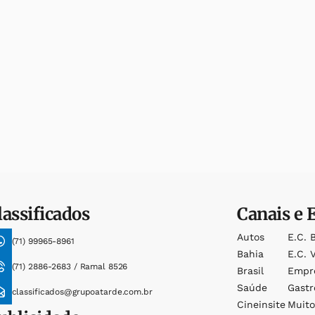
lassificados
Canais e 
Autos
E.c. 
(71) 99965-8961
Bahia
E.c. V
(71) 2886-2683 / Ramal 8526
Brasil
Empr
Saúde
Gast
classificados@grupoatarde.com.br
Cineinsite
Muit