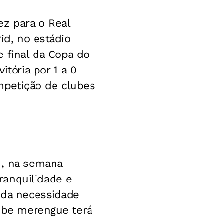
ez para o Real
id, no estádio
e final da Copa do
itória por 1 a 0
mpetição de clubes
u, na semana
ranquilidade e
a da necessidade
lube merengue terá