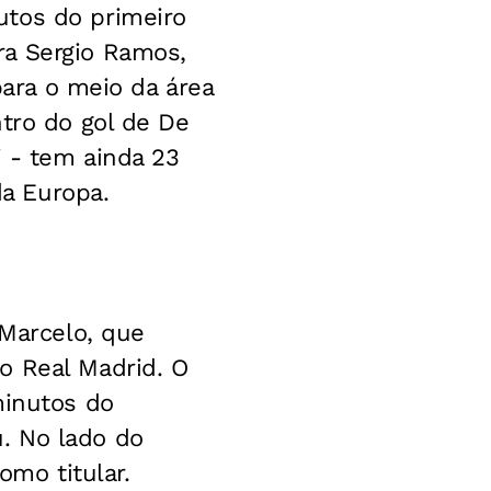
utos do primeiro
ra Sergio Ramos,
para o meio da área
ntro do gol de De
i - tem ainda 23
a Europa.
 Marcelo, que
o Real Madrid. O
minutos do
. No lado do
omo titular.