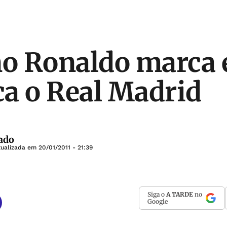
no Ronaldo marca 
ica o Real Madrid
ado
tualizada em
20/01/2011 - 21:39
Siga o
A TARDE
no
Google