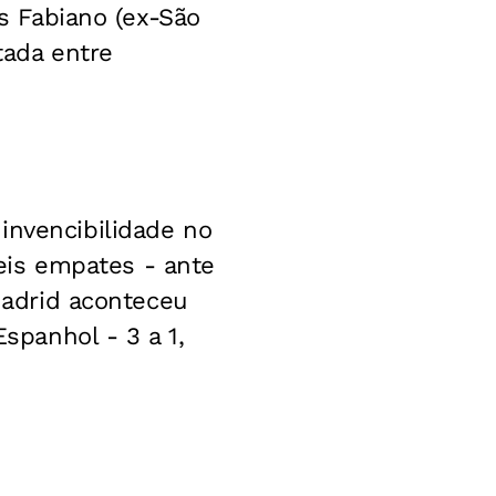
ís Fabiano (ex-São
tada entre
invencibilidade no
seis empates - ante
 Madrid aconteceu
panhol - 3 a 1,